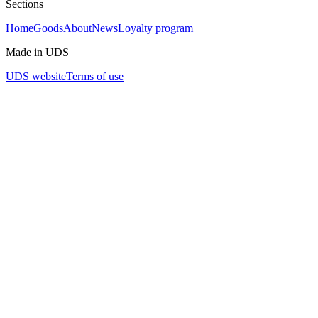
Sections
Home
Goods
About
News
Loyalty program
Made in UDS
UDS website
Terms of use