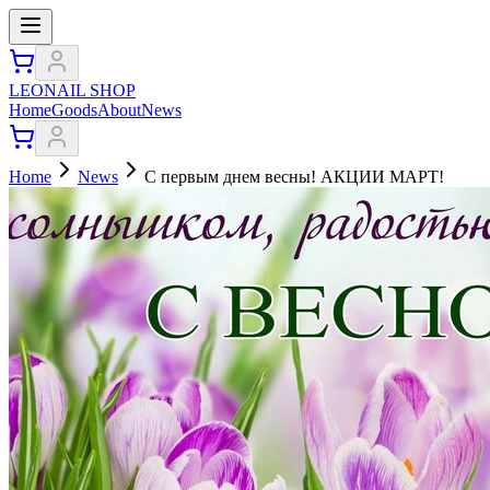
LEONAIL SHOP
Home
Goods
About
News
Home
News
С первым днем весны! АКЦИИ МАРТ!