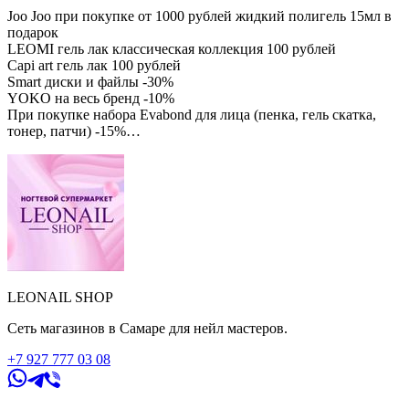
Joo Joo при покупке от 1000 рублей жидкий полигель 15мл в
подарок
LEOMI гель лак классическая коллекция 100 рублей
Capi art гель лак 100 рублей
Smart диски и файлы -30%
YOKO на весь бренд -10%
При покупке набора Evabond для лица (пенка, гель скатка,
тонер, патчи) -15%
Профессиональные жидкости Estelica -15%
Пленки YES для маникюра и педикюра - 150 рублей
Слайдер дизайны 5+5 (при покупке от 5 штук, 5 штук в
подарок 💝
Лак для стемпинга 6мл (5штук за 400 рублей, 10 штук -600
рублей)
Пластины для стемпинга 10 штук за 890 рублей
Баф мини набор 50 штук за 150 рублей
Щётка для маникюра маленькая с белым ворсом 50 штук - 250
рублей
LEONAIL SHOP
Щётка для маникюра с прозрачным ворсом 50 штук - 290
рублей
Сеть магазинов в Самаре для нейл мастеров.
+7 927 777 03 08