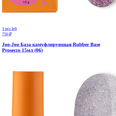
3 pcs left
750
₽
Joo-Joo База камуфлирующая Rubber Base
Prosecco 15мл (06)