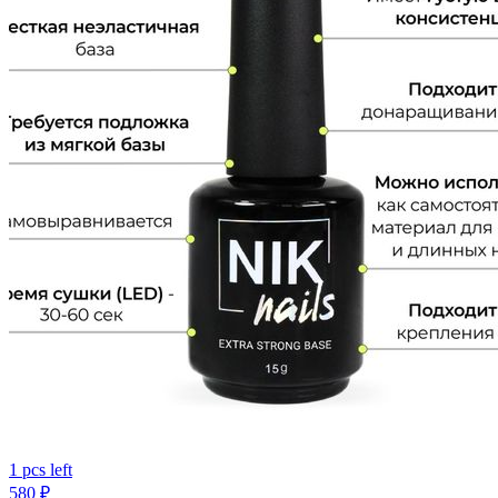
1 pcs left
580
₽