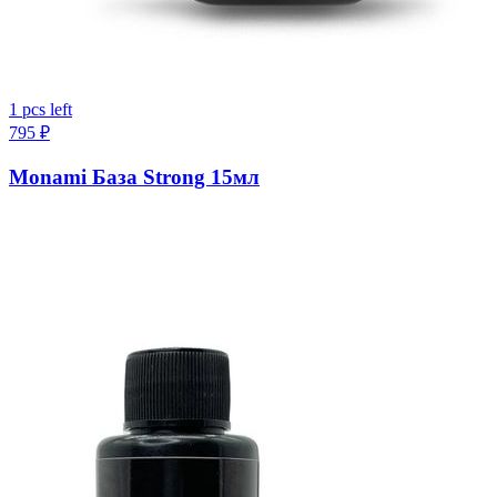
1 pcs left
795
₽
Monami База Strong 15мл