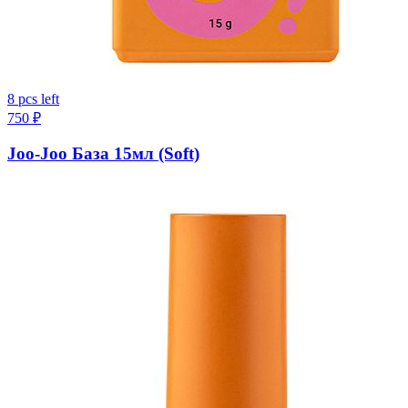
8 pcs left
750
₽
Joo-Joo База 15мл (Soft)