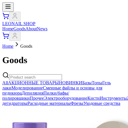
LEONAIL SHOP
Home
Goods
About
News
Home
Goods
Goods
All
АКЦИОННЫЕ ТОВАРЫ
НОВИНКИ
Базы
Топы
Гель
лаки
Моделирование
Сменные файлы и основы для
педикюра
Депиляция
Пилки/бафы/
полировщики
Прочее
Электрооборудование
Кисти
Инструменты
дегидраторы
Расходные материалы
Фрезы
Уходовые средства