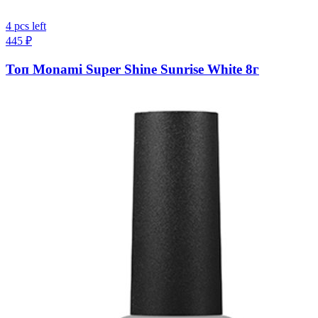
4 pcs left
445
₽
Топ Monami Super Shine Sunrise White 8г