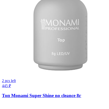
2 pcs left
445
₽
Топ Monami Super Shine no cleance 8г