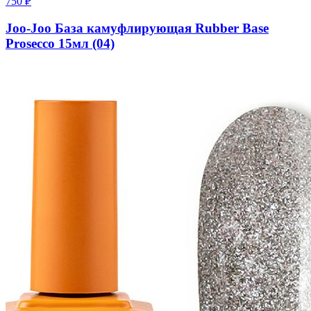
750
₽
Joo-Joo База камуфлирующая Rubber Base
Prosecco 15мл (04)