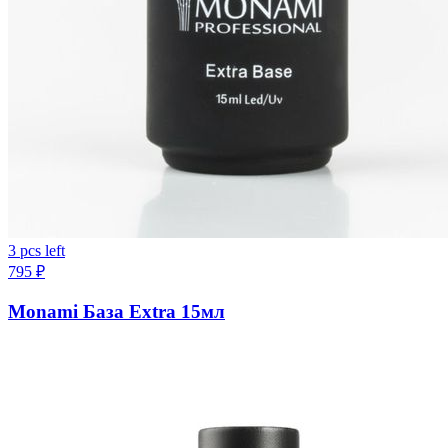
3 pcs left
795
₽
Monami База Extra 15мл