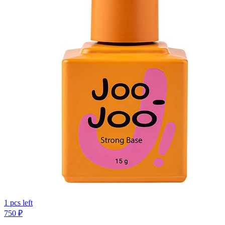
1 pcs left
750
₽