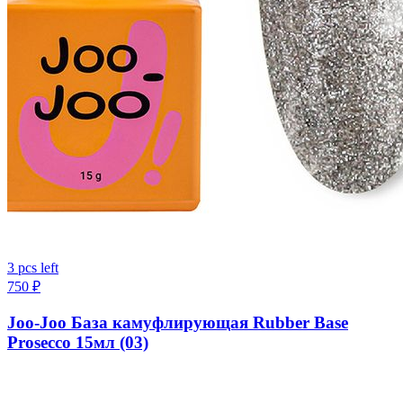
3 pcs left
750
₽
Joo-Joo База камуфлирующая Rubber Base
Prosecco 15мл (03)