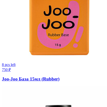
8 pcs left
750
₽
Joo-Joo База 15мл (Rubber)