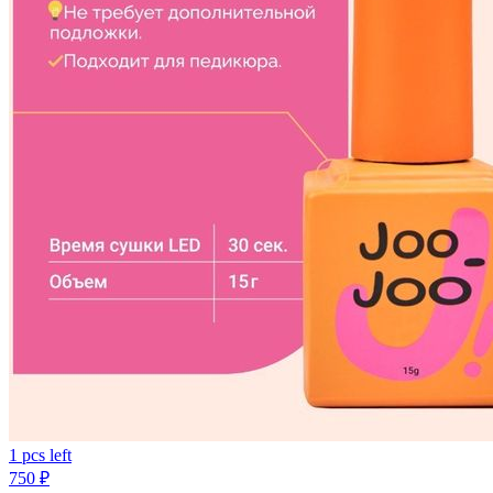
1 pcs left
750
₽