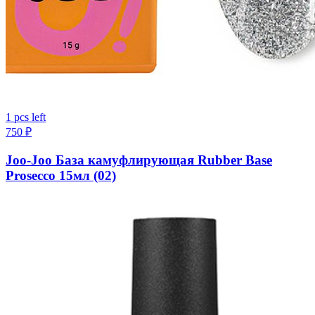
1 pcs left
750
₽
Joo-Joo База камуфлирующая Rubber Base
Prosecco 15мл (02)