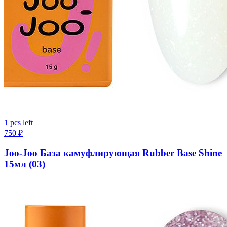
1 pcs left
750
₽
Joo-Joo База камуфлирующая Rubber Base Shine
15мл (03)