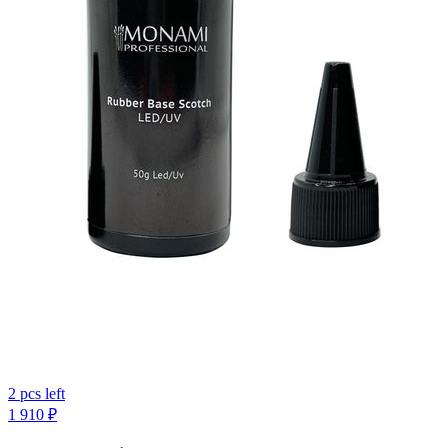
2 pcs left
1 910
₽